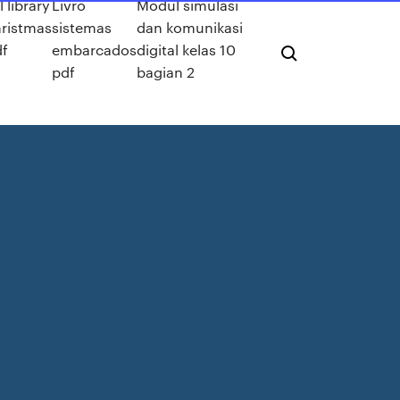
l library
Livro
Modul simulasi
hristmas
sistemas
dan komunikasi
df
embarcados
digital kelas 10
pdf
bagian 2