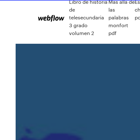
Libro de historia
Mas alla de
Es
de
las
c
telesecundaria
palabras
p
3 grado
monfort
volumen 2
pdf