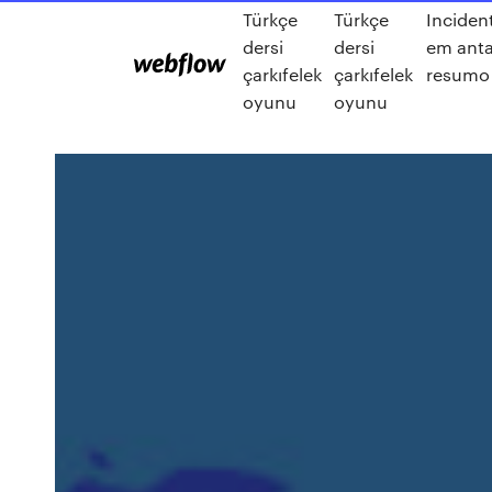
Türkçe
Türkçe
Inciden
dersi
dersi
em anta
çarkıfelek
çarkıfelek
resumo
oyunu
oyunu