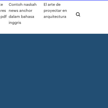
te
Contoh naskah
El arte de
res
news anchor
proyectar en
 pdf
dalam bahasa
arquitectura
inggris