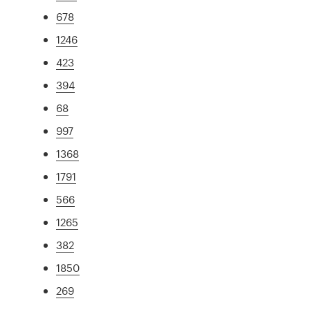
678
1246
423
394
68
997
1368
1791
566
1265
382
1850
269