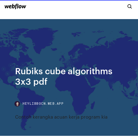
Rubiks cube algorithms
3x3 pdf
HEYLIBBOCN.WEB.APP
Contoh kerangka acuan kerja program kia