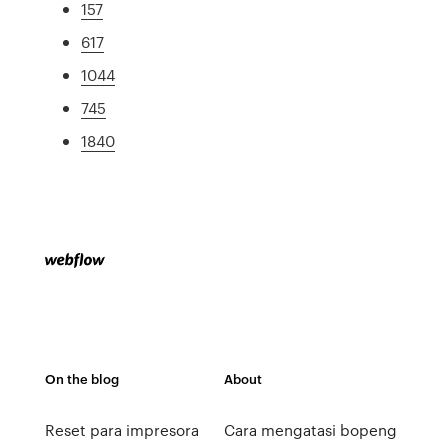
157
617
1044
745
1840
On the blog
About
Reset para impresora
Cara mengatasi bopeng