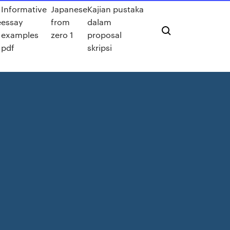
Informative
Japanese
Kajian pustaka
e
essay
from
dalam
examples
zero 1
proposal
pdf
skripsi