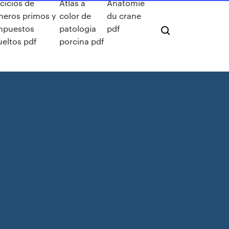
rcicios de
Atlas a
Anatomie
eros primos y
color de
du crane
mpuestos
patologia
pdf
ueltos pdf
porcina pdf