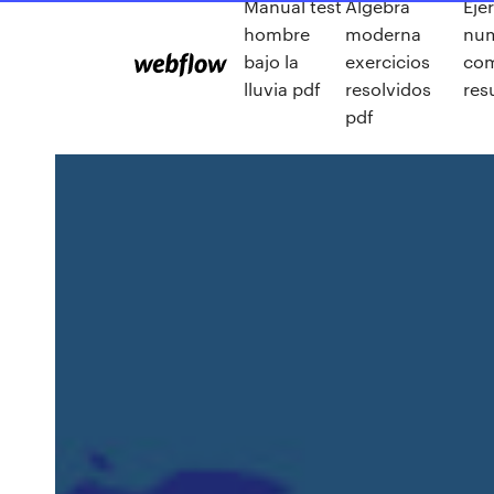
Manual test
Algebra
Eje
hombre
moderna
num
bajo la
exercicios
co
lluvia pdf
resolvidos
res
pdf